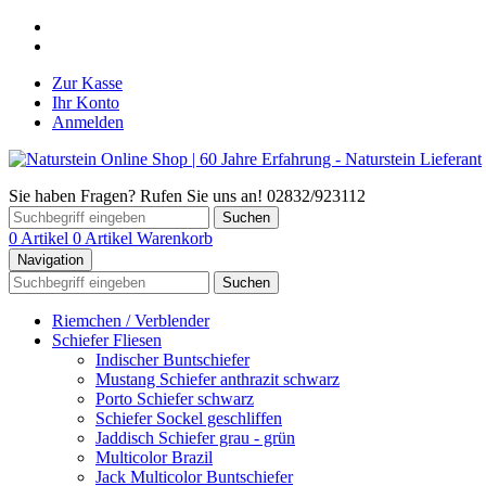
Zur Kasse
Ihr Konto
Anmelden
Sie haben Fragen? Rufen Sie uns an! 02832/923112
Suchen
0 Artikel
0 Artikel
Warenkorb
Navigation
Suchen
Riemchen / Verblender
Schiefer Fliesen
Indischer Buntschiefer
Mustang Schiefer anthrazit schwarz
Porto Schiefer schwarz
Schiefer Sockel geschliffen
Jaddisch Schiefer grau - grün
Multicolor Brazil
Jack Multicolor Buntschiefer