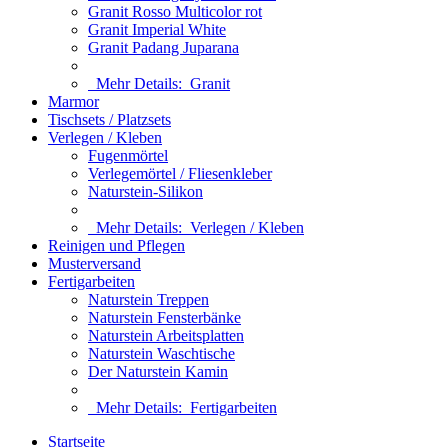
Granit Rosso Multicolor rot
Granit Imperial White
Granit Padang Juparana
Mehr Details:
Granit
Marmor
Tischsets / Platzsets
Verlegen / Kleben
Fugenmörtel
Verlegemörtel / Fliesenkleber
Naturstein-Silikon
Mehr Details:
Verlegen / Kleben
Reinigen und Pflegen
Musterversand
Fertigarbeiten
Naturstein Treppen
Naturstein Fensterbänke
Naturstein Arbeitsplatten
Naturstein Waschtische
Der Naturstein Kamin
Mehr Details:
Fertigarbeiten
Startseite