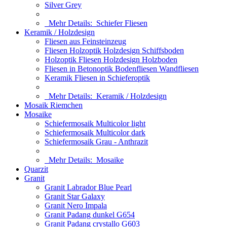
Silver Grey
Mehr Details:
Schiefer Fliesen
Keramik / Holzdesign
Fliesen aus Feinsteinzeug
Fliesen Holzoptik Holzdesign Schiffsboden
Holzoptik Fliesen Holzdesign Holzboden
Fliesen in Betonoptik Bodenfliesen Wandfliesen
Keramik Fliesen in Schieferoptik
Mehr Details:
Keramik / Holzdesign
Mosaik Riemchen
Mosaike
Schiefermosaik Multicolor light
Schiefermosaik Multicolor dark
Schiefermosaik Grau - Anthrazit
Mehr Details:
Mosaike
Quarzit
Granit
Granit Labrador Blue Pearl
Granit Star Galaxy
Granit Nero Impala
Granit Padang dunkel G654
Granit Padang crystallo G603