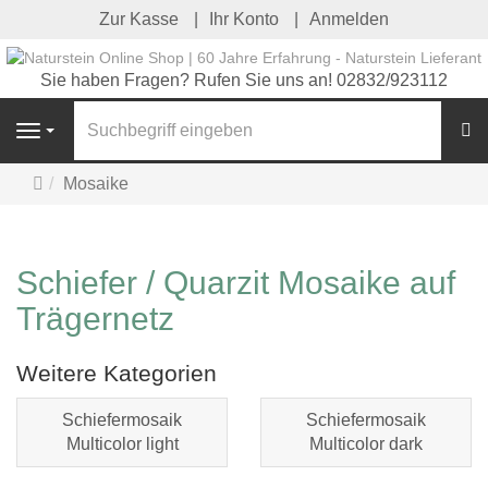
Zur Kasse
Ihr Konto
Anmelden
Sie haben Fragen? Rufen Sie uns an! 02832/923112
S
Navigation
Startseite
Mosaike
Schiefer / Quarzit Mosaike auf
Trägernetz
Weitere Kategorien
Schiefermosaik
Schiefermosaik
Multicolor light
Multicolor dark