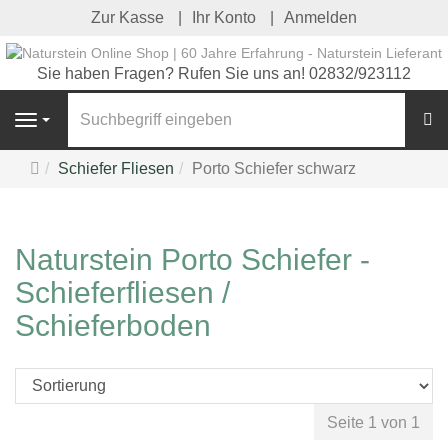
Zur Kasse
Ihr Konto
Anmelden
Sie haben Fragen? Rufen Sie uns an! 02832/923112
S
Navigation
Startseite
Schiefer Fliesen
Porto Schiefer schwarz
Naturstein Porto Schiefer -
Schieferfliesen /
Schieferboden
Seite 1 von 1