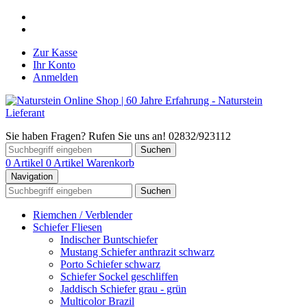
Zur Kasse
Ihr Konto
Anmelden
Sie haben Fragen? Rufen Sie uns an! 02832/923112
Suchen
0 Artikel
0 Artikel
Warenkorb
Navigation
Suchen
Riemchen / Verblender
Schiefer Fliesen
Indischer Buntschiefer
Mustang Schiefer anthrazit schwarz
Porto Schiefer schwarz
Schiefer Sockel geschliffen
Jaddisch Schiefer grau - grün
Multicolor Brazil