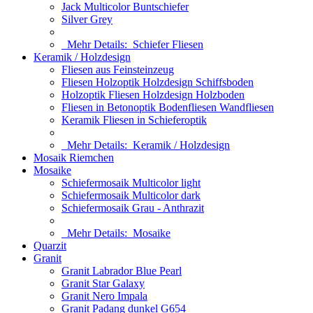
Jack Multicolor Buntschiefer
Silver Grey
Mehr Details:
Schiefer Fliesen
Keramik / Holzdesign
Fliesen aus Feinsteinzeug
Fliesen Holzoptik Holzdesign Schiffsboden
Holzoptik Fliesen Holzdesign Holzboden
Fliesen in Betonoptik Bodenfliesen Wandfliesen
Keramik Fliesen in Schieferoptik
Mehr Details:
Keramik / Holzdesign
Mosaik Riemchen
Mosaike
Schiefermosaik Multicolor light
Schiefermosaik Multicolor dark
Schiefermosaik Grau - Anthrazit
Mehr Details:
Mosaike
Quarzit
Granit
Granit Labrador Blue Pearl
Granit Star Galaxy
Granit Nero Impala
Granit Padang dunkel G654