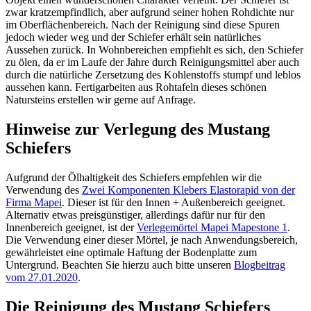
zwar kratzempfindlich, aber aufgrund seiner hohen Rohdichte nur
im Oberflächenbereich. Nach der Reinigung sind diese Spuren
jedoch wieder weg und der Schiefer erhält sein natürliches
Aussehen zurück. In Wohnbereichen empfiehlt es sich, den Schiefer
zu ölen, da er im Laufe der Jahre durch Reinigungsmittel aber auch
durch die natürliche Zersetzung des Kohlenstoffs stumpf und leblos
aussehen kann. Fertigarbeiten aus Rohtafeln dieses schönen
Natursteins erstellen wir gerne auf Anfrage.
Hinweise zur Verlegung des Mustang
Schiefers
Aufgrund der Ölhaltigkeit des Schiefers empfehlen wir die
Verwendung des
Zwei Komponenten Klebers Elastorapid von der
Firma Mapei
. Dieser ist für den Innen + Außenbereich geeignet.
Alternativ etwas preisgünstiger, allerdings dafür nur für den
Innenbereich geeignet, ist der
Verlegemörtel Mapei Mapestone 1
.
Die Verwendung einer dieser Mörtel, je nach Anwendungsbereich,
gewährleistet eine optimale Haftung der Bodenplatte zum
Untergrund. Beachten Sie hierzu auch bitte unseren
Blogbeitrag
vom 27.01.2020
.
Die Reinigung des Mustang Schiefers